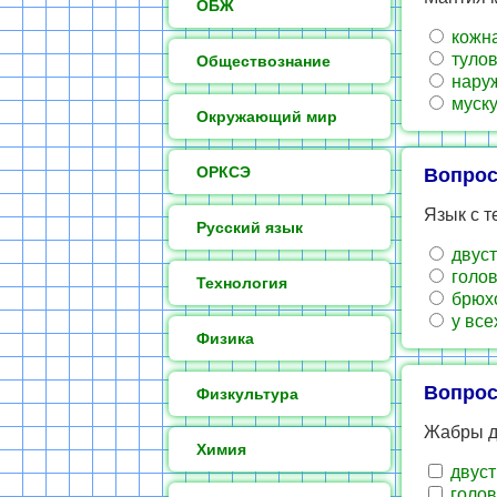
ОБЖ
кожна
туло
Обществознание
наруж
муску
Окружающий мир
ОРКСЭ
Вопрос
Язык с т
Русский язык
двуст
голов
Технология
брюх
у все
Физика
Вопрос
Физкультура
Жабры д
Химия
двуст
голов