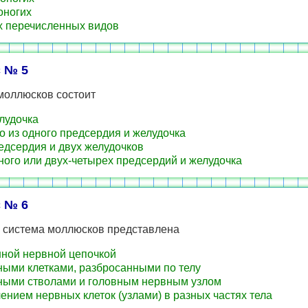
ногих
х перечисленных видов
 № 5
моллюсков состоит
лудочка
о из одного предсердия и желудочка
едсердия и двух желудочков
ного или двух-четырех предсердий и желудочка
 № 6
 система моллюсков представлена
ой нервной цепочкой
ыми клетками, разбросанными по телу
ыми стволами и головным нервным узлом
ением нервных клеток (узлами) в разных частях тела