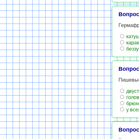
Вопрос
Гермафр
кату
кара
беззу
Вопрос
Пишевые
двуст
голов
брюх
у все
Вопрос