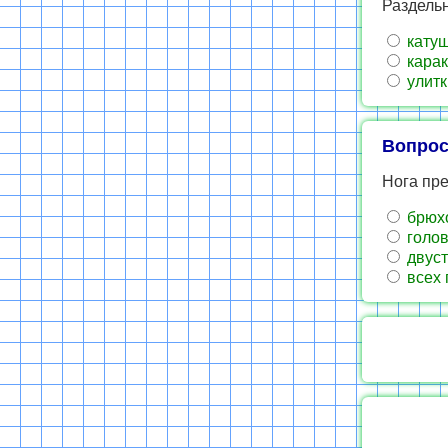
Раздель
кату
кара
улитк
Вопрос
Нога пре
брюх
голов
двуст
всех 