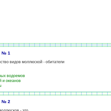
 № 1
ство видов моллюской - обитатели
ных водоемов
 и океанов
ы
 № 2
оллюсков - это ...