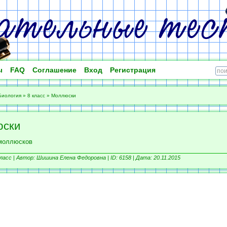
ы
FAQ
Соглашение
Вход
Регистрация
Биология
»
8 класс
»
Моллюски
юски
моллюсков
ласс |
Автор: Шишина Елена Федоровна |
ID: 6158 | Дата: 20.11.2015