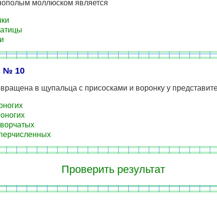
нополым моллюском является
шки
катицы
и
 № 10
вращена в щупальца с присосками и воронку у представит
оногих
оногих
ворчатых
перчисленных