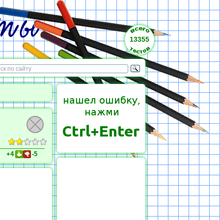
13355
+4
-5