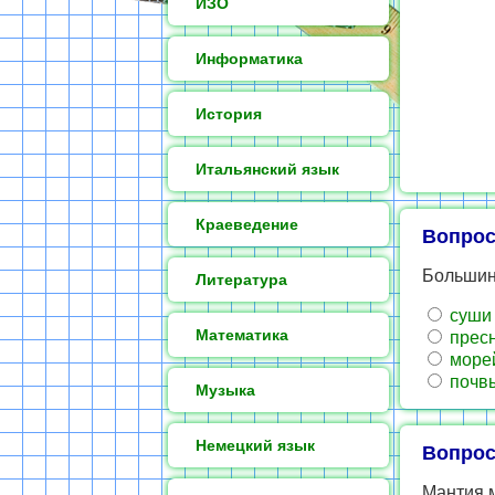
ИЗО
Информатика
История
Итальянский язык
Краеведение
Вопрос
Большин
Литература
суши
Математика
прес
морей
почв
Музыка
Немецкий язык
Вопрос
Мантия м