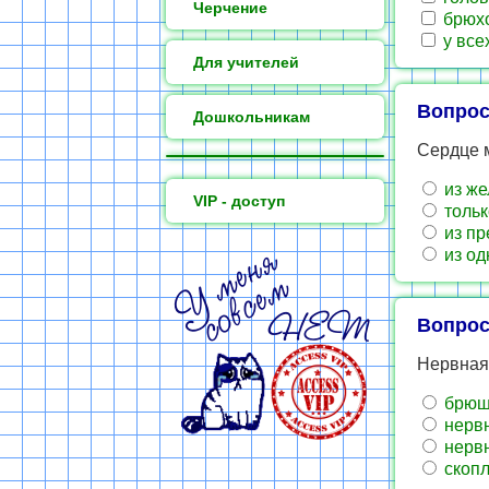
Черчение
брюхо
у все
Для учителей
Вопрос
Дошкольникам
Сердце 
из же
VIP - доступ
тольк
из пр
из од
Вопрос
Нервная
брюшн
нервн
нервн
скопл