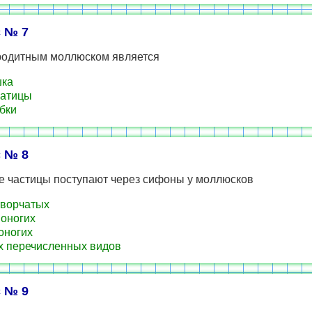
 № 7
одитным моллюском является
шка
катицы
бки
 № 8
 частицы поступают через сифоны у моллюсков
ворчатых
оногих
оногих
х перечисленных видов
 № 9