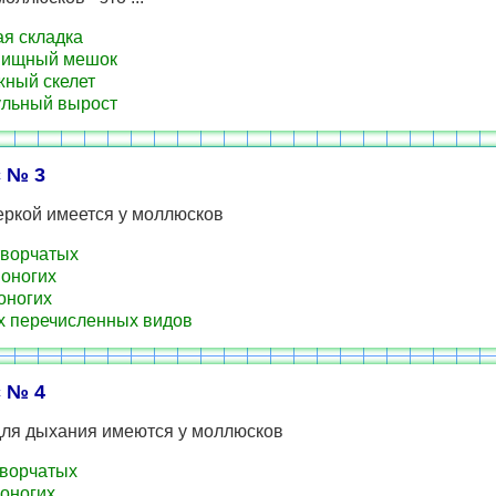
я складка
вищный мешок
ный скелет
льный вырост
 № 3
еркой имеется у моллюсков
ворчатых
оногих
оногих
х перечисленных видов
 № 4
ля дыхания имеются у моллюсков
ворчатых
оногих