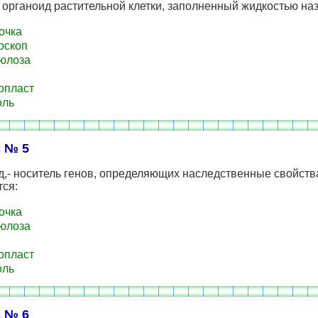
органоид растительной клетки, заполненный жидкостью на
очка
оскоп
юлоза
опласт
оль
 № 5
,- носитель генов, определяющих наследственные свойств
тся:
очка
юлоза
опласт
оль
 № 6