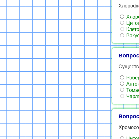
Хлорофи
Хлор
Цито
Клето
Ваку
Вопрос
Существ
Робер
Антон
Тома
Чарлз
Вопрос
Хромосо
Цито