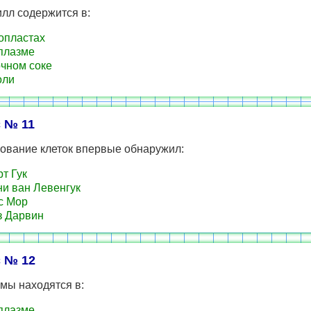
лл содержится в:
опластах
плазме
чном соке
оли
 № 11
ование клеток впервые обнаружил:
т Гук
и ван Левенгук
с Мор
 Дарвин
 № 12
мы находятся в:
плазме