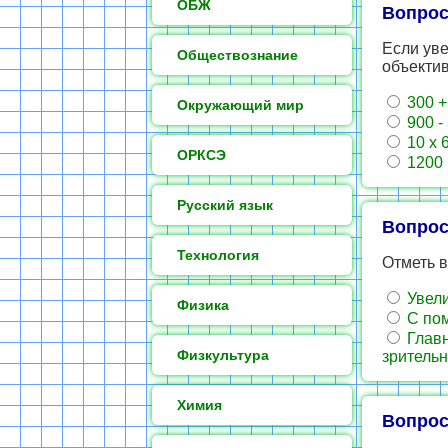
ОБЖ
Вопрос
Если уве
Обществознание
объекти
300 +
Окружающий мир
900 -
10 х 
ОРКСЭ
1200 
Русский язык
Вопрос
Технология
Отметь 
Увели
Физика
С пом
Главн
Физкультура
зрительн
Химия
Вопрос