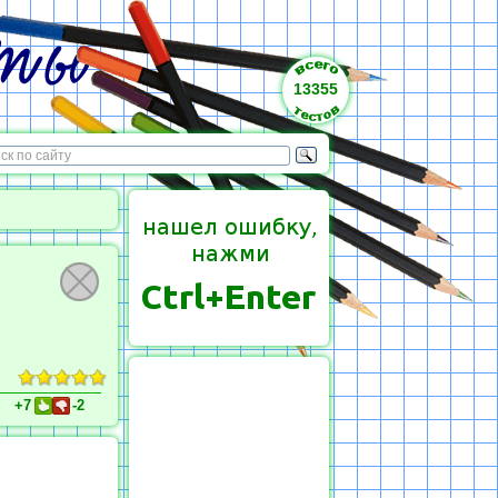
13355
+7
-2