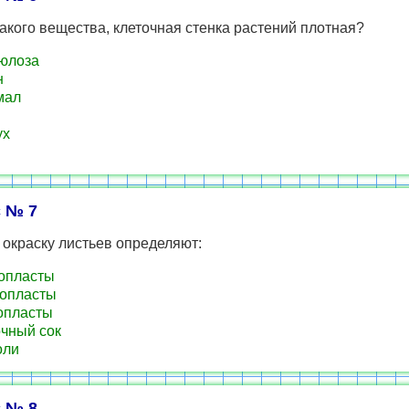
какого вещества, клеточная стенка растений плотная?
юлоза
н
мал
ух
 № 7
окраску листьев определяют:
опласты
опласты
опласты
чный сок
оли
 № 8