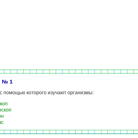
 № 1
с помощью которого изучают организмы:
коп
оскоп
он
ас