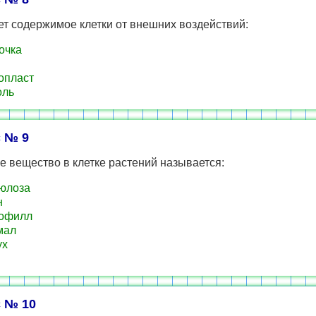
т содержимое клетки от внешних воздействий:
очка
опласт
оль
 № 9
 вещество в клетке растений называется:
юлоза
н
офилл
мал
ух
 № 10