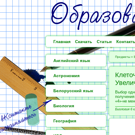
Главная
Скачать
Статьи
Контакт
Предметы
»
Английский язык
Клето
Астрономия
Увели
Белорусский язык
Выбор одн
получения
«4»-не мен
Биология
Биология 6 к
География