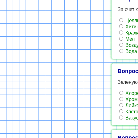
За счет 
Целл
Хити
Крах
Мел
Возд
Вода
Вопрос
Зеленую 
Хлор
Хром
Лейк
Клето
Ваку
Вопрос