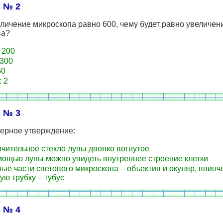
 № 2
личение микроскопа равно 600, чему будет равно увеличен
ва?
 200
 300
60
: 2
 № 3
верное утверждение:
чительное стекло лупы двояко вогнутое
ощью лупы можно увидеть внутреннее строение клетки
ые части светового микроскопа – объектив и окуляр, ввинч
ую трубку – тубус
 № 4