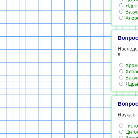
Ядре
Ваку
Хлор
Вопрос
Наследс
в:
Хром
Хлор
Ваку
Ядры
Вопрос
Наука о 
Гисто
Цито