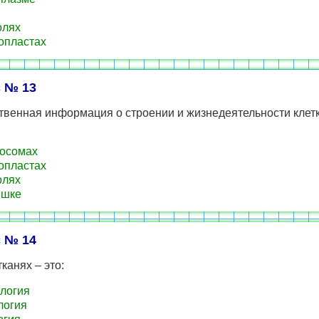
олях
опластах
 № 13
твенная информация о строении и жизнедеятельности клет
осомах
опластах
олях
шке
 № 14
тканях – это:
логия
логия