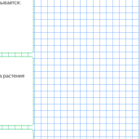
зывается:
а растения