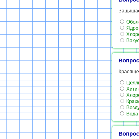
Защищае
Обол
Ядро
Хлор
Ваку
Вопрос
Красящее
Целл
Хити
Хлор
Крах
Возд
Вода
Вопрос