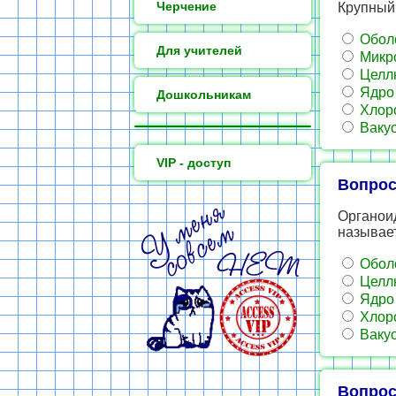
Черчение
Крупный 
Обол
Для учителей
Микр
Целл
Ядро
Дошкольникам
Хлор
Ваку
VIP - доступ
Вопрос
Органоид
называе
Обол
Целл
Ядро
Хлор
Ваку
Вопрос