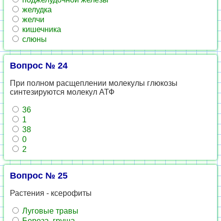
желудка
желчи
кишечника
слюны
Вопрос № 24
При полном расщеплении молекулы глюкозы
синтезируются молекул АТФ
36
1
38
0
2
Вопрос № 25
Растения - ксерофиты
Луговые травы
Береза, груша