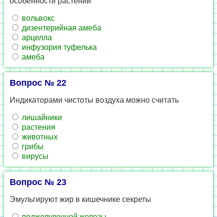
особенности растений
вольвокс
дизентерийная амеба
арцелла
инфузория туфелька
амеба
Вопрос № 22
Индикаторами чистоты воздуха можно считать
лишайники
растения
животных
грибы
вирусы
Вопрос № 23
Эмульгируют жир в кишечнике секреты
поджелудочной железы