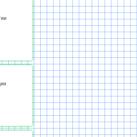
гии
ции