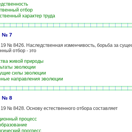
дственность
твенный отбор
твенный характер труда
 № 7
19 № 8426. Наследственная изменчивость, борьба за суще
нный отбор - это
тва живой природы
ьтаты эволюции
ущие силы эволюции
ные направления эволюции
 № 8
19 № 8428. Основу естественного отбора составляет
ци­он­ный про­цесс
образование
гический прогресс