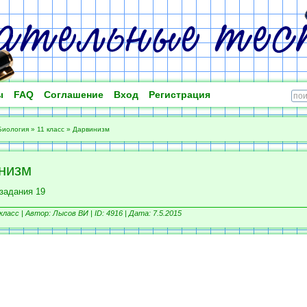
ы
FAQ
Соглашение
Вход
Регистрация
Биология
»
11 класс
»
Дарвинизм
низм
задания 19
класс |
Автор: Лысов ВИ |
ID: 4916 | Дата: 7.5.2015