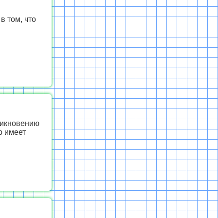
в том, что
никновению
р имеет