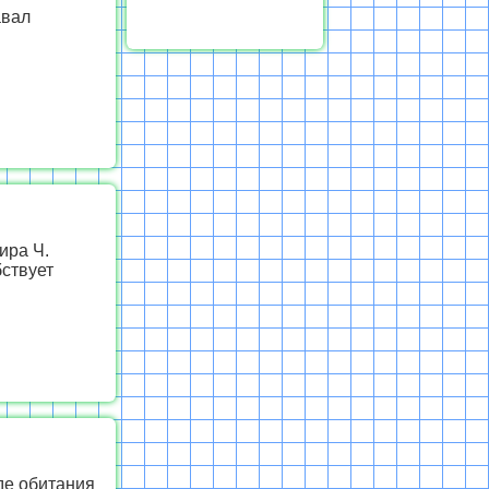
авал
ира Ч.
бствует
де обитания