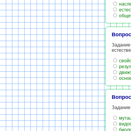
насле
естес
общес
Вопрос
Задание 
естестве
свойс
резул
движ
основ
Вопрос
Задание 
му­та­
видо
биоло