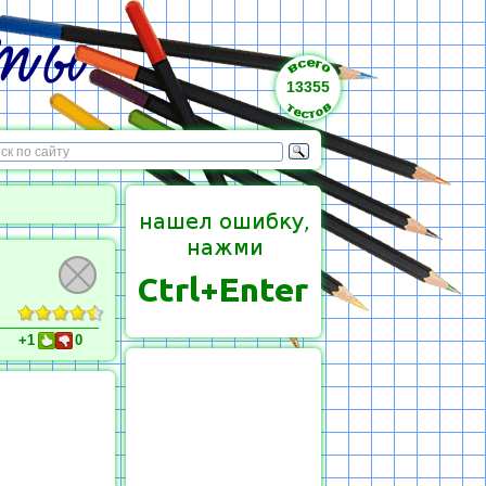
13355
+1
0