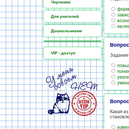
Черчение
форми
завис
Для учителей
возни
являе
Дошкольникам
Вопрос
VIP - доступ
Задание
повыш
пониж
увели
умень
Вопрос
Какая из
становл
измен