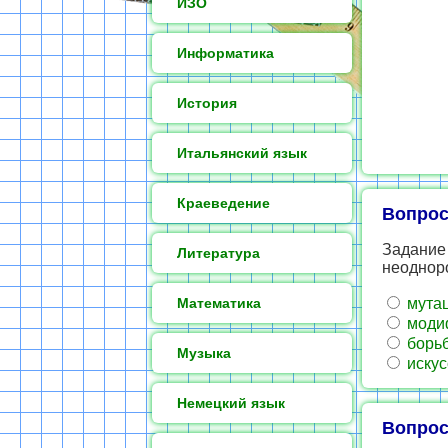
ИЗО
Информатика
История
Итальянский язык
Краеведение
Вопрос
Задание
Литература
неоднор
Математика
мутац
модиф
борьб
Музыка
искус
Немецкий язык
Вопрос