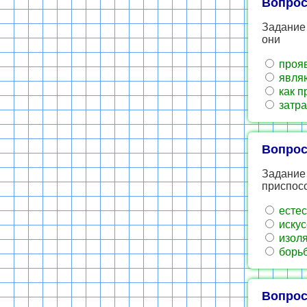
Вопрос
Задание 
они
прояв
являю
как п
затра
Вопрос
Задание
приспосо
естес
искус
изол
борьб
Вопрос