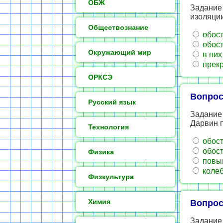
ОБЖ
Задание
изоляции
Обществознание
обост
обост
Окружающий мир
в них
прекр
ОРКСЭ
Вопрос
Русский язык
Задание 
Дарвин п
Технология
обост
обост
Физика
повыш
колеб
Физкультура
Химия
Вопрос
Задание 