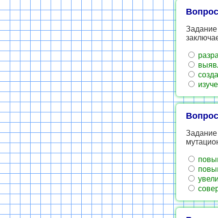
Вопрос
Задание 
заключае
разра
выявл
созда
изуче
Вопрос
Задание 
мутацио
повыш
повыш
увели
совер