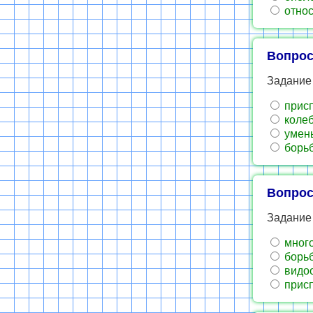
относ
Вопрос
Задание
присп
колеб
умень
борьб
Вопрос
Задание
много
борьб
видо
присп