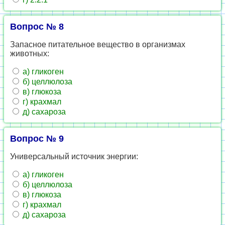
Вопрос № 8
Запасное питательное вещество в организмах
животных:
а) гликоген
б) целлюлоза
в) глюкоза
г) крахмал
д) сахароза
Вопрос № 9
Универсальный источник энергии:
а) гликоген
б) целлюлоза
в) глюкоза
г) крахмал
д) сахароза