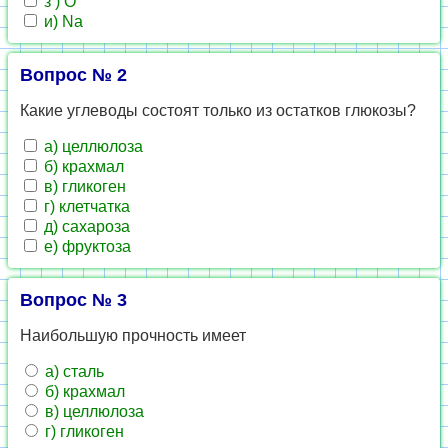
з ) O
и) Na
Вопрос № 2
Какие углеводы состоят только из остатков глюкозы?
а) целлюлоза
б) крахмал
в) гликоген
г) клетчатка
д) сахароза
е) фруктоза
Вопрос № 3
Наибольшую прочность имеет
а) сталь
б) крахмал
в) целлюлоза
г) гликоген