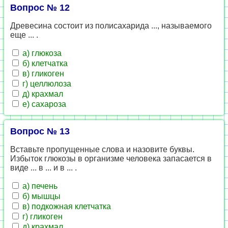
Вопрос № 12
Древесина состоит из полисахарида ..., называемого
еще ... .
а) глюкоза
б) клетчатка
в) гликоген
г) целлюлоза
д) крахмал
е) сахароза
Вопрос № 13
Вставьте пропущенные слова и назовите буквы.
Избыток глюкозы в организме человека запасается в
виде ... в ... и в ... .
а) печень
б) мышцы
в) подкожная клетчатка
г) гликоген
д) крахмал