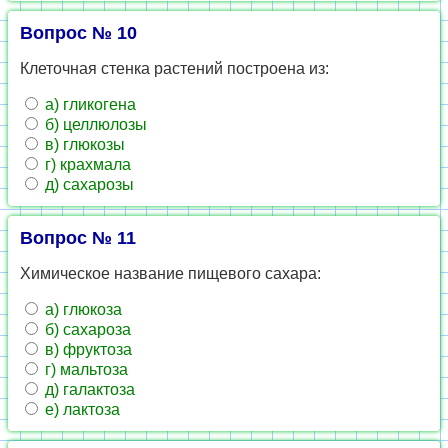
Вопрос № 10
Клеточная стенка растений построена из:
а) гликогена
б) целлюлозы
в) глюкозы
г) крахмала
д) сахарозы
Вопрос № 11
Химическое название пищевого сахара:
а) глюкоза
б) сахароза
в) фруктоза
г) мальтоза
д) галактоза
е) лактоза