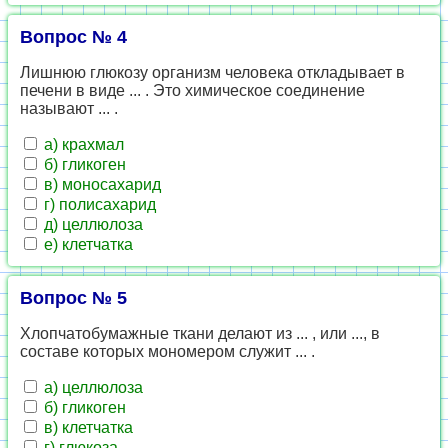
Вопрос № 4
Лишнюю глюкозу организм человека откладывает в
печени в виде ... . Это химическое соединение
называют ... .
а) крахмал
б) гликоген
в) моносахарид
г) полисахарид
д) целлюлоза
е) клетчатка
Вопрос № 5
Хлопчатобумажные ткани делают из ... , или ..., в
составе которых мономером служит ... .
а) целлюлоза
б) гликоген
в) клетчатка
г) глюкоза