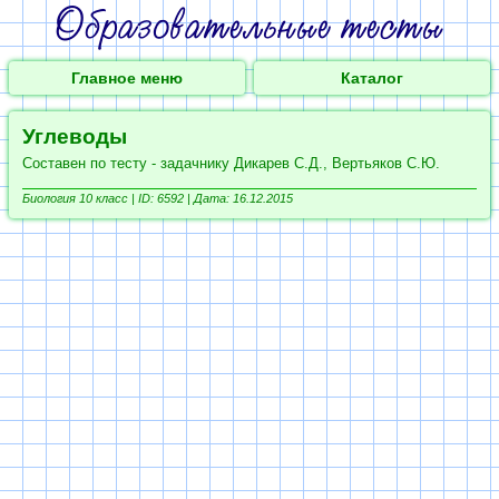
Главное меню
Каталог
Углеводы
Составен по тесту - задачнику Дикарев С.Д., Вертьяков С.Ю.
Биология 10 класс |
ID: 6592 | Дата: 16.12.2015