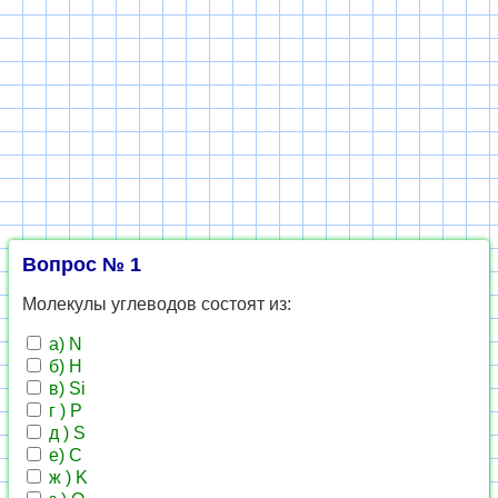
Вопрос № 1
Молекулы углеводов состоят из:
а) N
б) H
в) Si
г ) P
д ) S
е) C
ж ) K