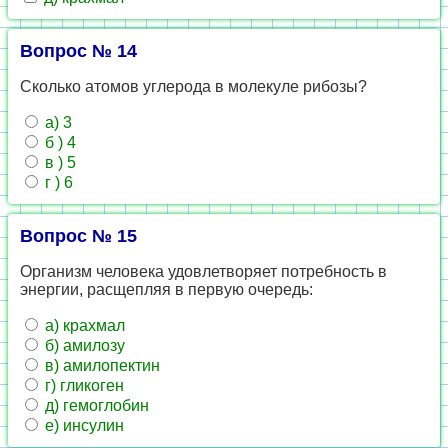
Вопрос № 14
Сколько атомов углерода в молекуле рибозы?
а) 3
б ) 4
в ) 5
г ) 6
Вопрос № 15
Организм человека удовлетворяет потребность в
энергии, расщепляя в первую очередь:
а) крахмал
б) амилозу
в) амилопектин
г) гликоген
д) гемоглобин
е) инсулин