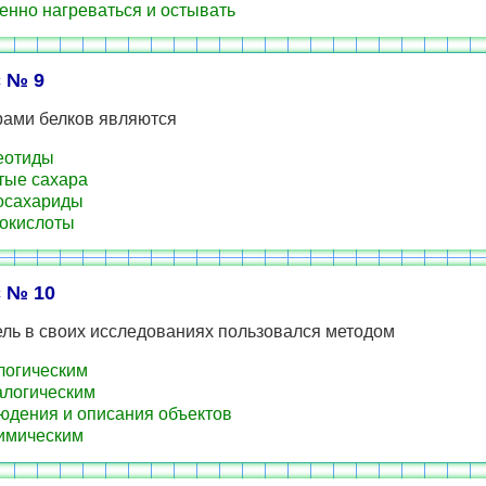
нно нагреваться и остывать
 № 9
ами белков являются
еотиды
ые сахара
осахариды
окислоты
 № 10
ель в своих исследованиях пользовался методом
огическим
логическим
дения и описания объектов
имическим