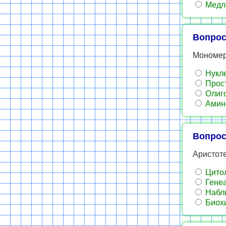
Медле
Вопрос
Мономер
Нукл
Прост
Олиг
Амин
Вопрос
Аристот
Цитол
Генеа
Наблю
Биох