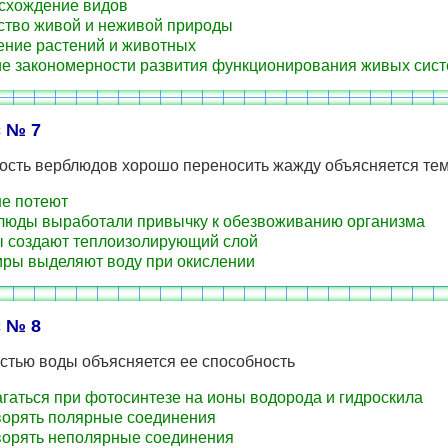
схождение видов
тво живой и неживой природы
ние растений и животных
 закономерности развития функционирования живых сис
 № 7
ость верблюдов хорошо переносить жажду объясняется тем
е потеют
юды выработали привычку к обезвоживанию организма
создают теплоизолирующий слой
ры выделяют воду при окислении
 № 8
стью воды объясняется ее способность
гаться при фотосинтезе на ионы водорода и гидроскила
орять полярные соединения
орять неполярные соединения