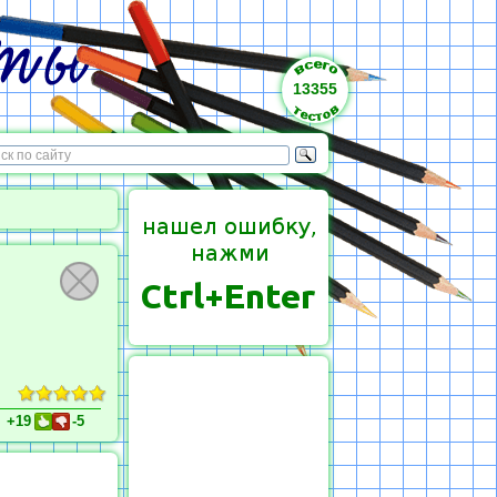
13355
+19
-5