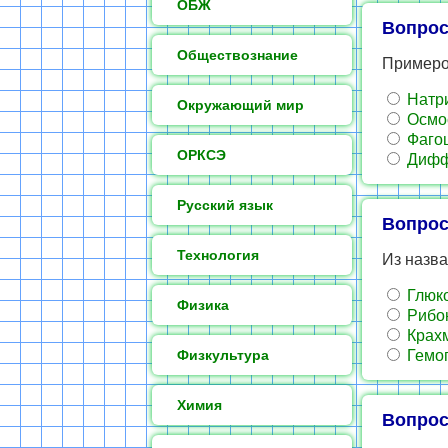
ОБЖ
Вопрос
Обществознание
Примеро
Натри
Окружающий мир
Осмо
Фагоц
ОРКСЭ
Дифф
Русский язык
Вопрос
Технология
Из назв
Глюк
Физика
Рибон
Крах
Физкультура
Гемо
Химия
Вопрос