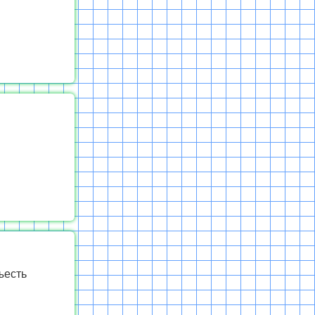
ъесть