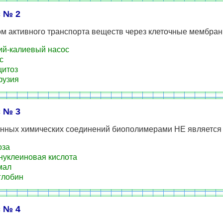
 № 2
м активного транспорта веществ через клеточные мембран
й-калиевый насос
с
итоз
узия
 № 3
анных химических соединений биополимерами НЕ является
оза
уклеиновая кислота
мал
глобин
 № 4