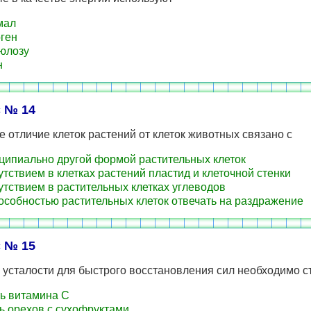
мал
ген
юлозу
н
 № 14
 отличие клеток растений от клеток животных связано с
ипиально другой формой растительных клеток
тствием в клетках растений пластид и клеточной стенки
тствием в растительных клетках углеводов
собностью растительных клеток отвечать на раздражение
 № 15
 усталости для быстрого восстановления сил необходимо с
ь витамина С
 орехов с сухофруктами