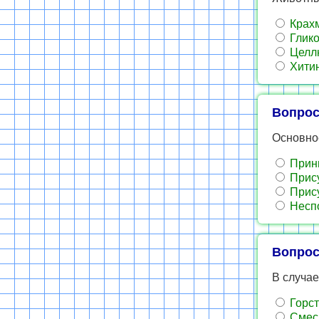
Крах
Глико
Целл
Хити
Вопрос
Основное
Принц
Прису
Прису
Неспо
Вопрос
В случае
Горст
Смесь