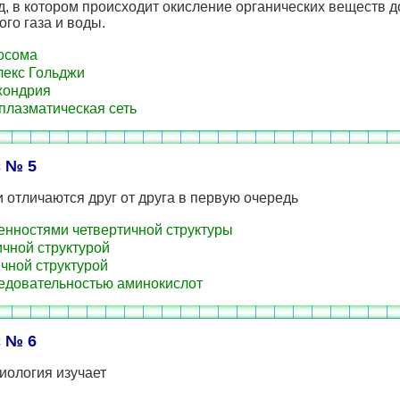
, в котором происходит окисление органических веществ д
ого газа и воды.
осома
екс Гольджи
хондрия
лазматическая сеть
 № 5
и отличаются друг от друга в первую очередь
нностями четвертичной структуры
чной структурой
чной структурой
довательностью аминокислот
 № 6
иология изучает