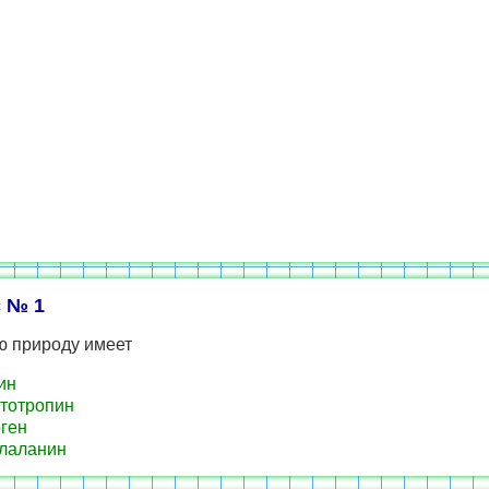
 № 1
ю природу имеет
ин
тотропин
ген
лаланин