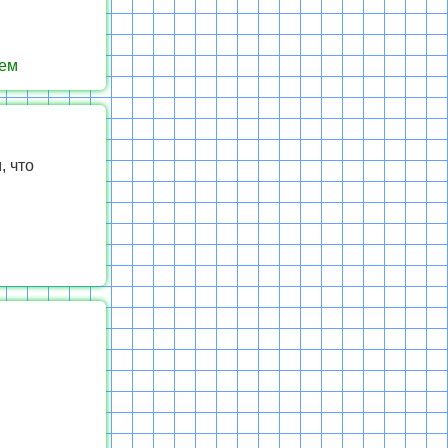
тем
, что