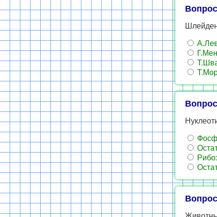
Вопрос
Шлейден
А.Лев
Г.Ме
Т.Шв
Т.Мо
Вопрос
Нуклеоти
Фосфо
Остат
Рибоз
Остат
Вопрос
Животны