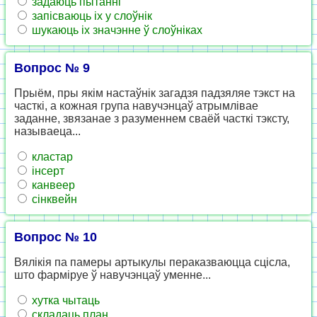
задаюць пытанні
запісваюць іх у слоўнік
шукаюць іх значэнне ў слоўніках
Вопрос № 9
Прыём, пры якім настаўнік загадзя падзяляе тэкст на
часткі, а кожная група навучэнцаў атрымлівае
заданне, звязанае з разуменнем сваёй часткі тэксту,
называеца...
кластар
інсерт
канвеер
сінквейн
Вопрос № 10
Вялікія па памеры артыкулы пераказваюцца сцісла,
што фарміруе ў навучэнцаў уменне...
хутка чытаць
складаць план