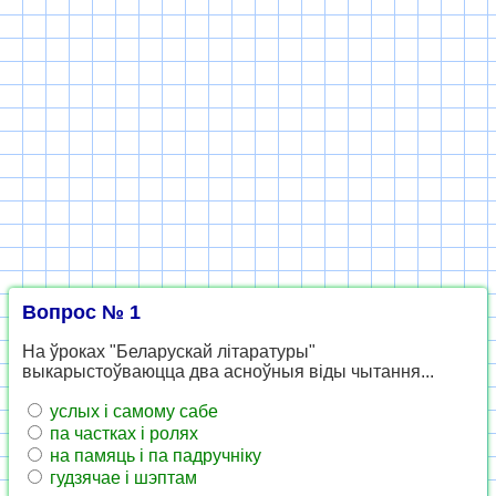
Вопрос № 1
На ўроках "Беларускай літаратуры"
выкарыстоўваюцца два асноўныя віды чытання...
услых і самому сабе
па частках і ролях
на памяць і па падручніку
гудзячае і шэптам