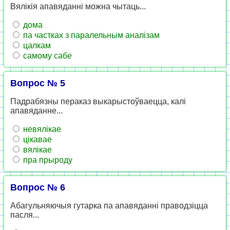
Вялікія апавяданні можна чытаць...
дома
па частках з паралельным аналізам
цалкам
самому сабе
Вопрос № 5
Падрабязны пераказ выкарыстоўваецца, калі
апавяданне...
невялікае
цікавае
вялікае
пра прыроду
Вопрос № 6
Абагульняючыя гутарка па апавяданні праводзіцца
пасля...