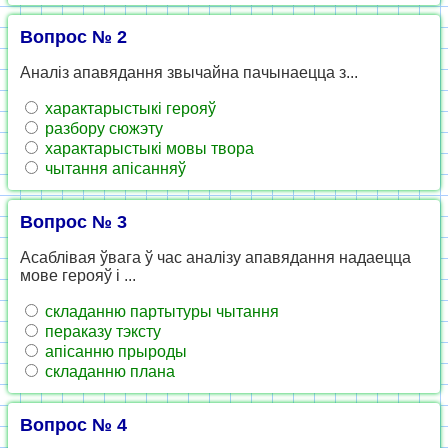
Вопрос № 2
Аналіз апавядання звычайна пачынаецца з...
характарыстыкі герояў
разбору сюжэту
характарыстыкі мовы твора
чытання апісанняў
Вопрос № 3
Асаблівая ўвага ў час аналізу апавядання надаецца
мове герояў і ...
складанню партытуры чытання
пераказу тэксту
апісанню прыроды
складанню плана
Вопрос № 4