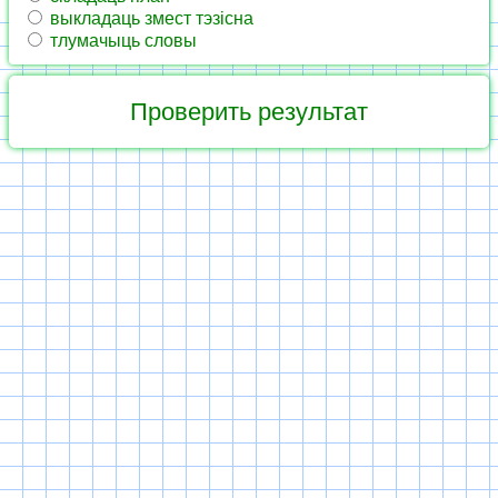
выкладаць змест тэзісна
тлумачыць словы