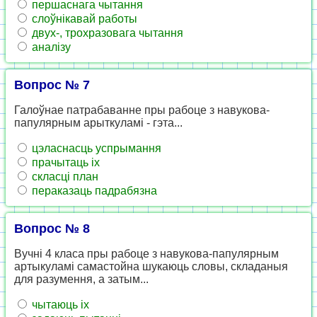
першаснага чытання
слоўнікавай работы
двух-, трохразовага чытання
аналізу
Вопрос № 7
Галоўнае патрабаванне пры рабоце з навукова-
папулярным арыткуламі - гэта...
цэласнасць успрымання
прачытаць іх
скласці план
пераказаць падрабязна
Вопрос № 8
Вучні 4 класа пры рабоце з навукова-папулярным
артыкуламі самастойна шукаюць словы, складаныя
для разумення, а затым...
чытаюць іх